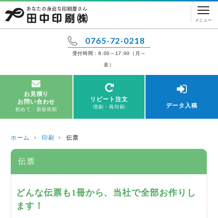
メニュー
0765-72-0218
受付時間：8:00～17:00（月～
金）
お見積り
リピート注文
お問い合わせ
データ入稿
増刷・再印刷
初めて・新規依頼
ホーム
印刷
伝票
伝票
どんな伝票も1冊から、当社で全部お作りし
ます！